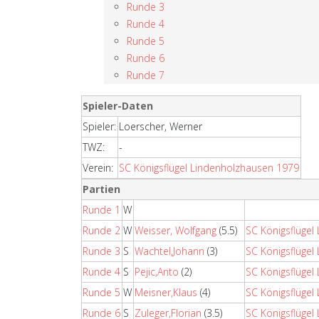
Runde 3
Runde 4
Runde 5
Runde 6
Runde 7
Spieler-Daten
Spieler:
Loerscher, Werner
TWZ:
-
Verein:
SC Königsflügel Lindenholzhausen 1979
Partien
Runde 1
W
Runde 2
W
Weisser, Wolfgang
(5.5)
SC Königsflügel
Runde 3
S
Wachtel,Johann
(3)
SC Königsflügel
Runde 4
S
Pejic,Anto
(2)
SC Königsflügel
Runde 5
W
Meisner,Klaus
(4)
SC Königsflügel
Runde 6
S
Zuleger,Florian
(3.5)
SC Königsflügel