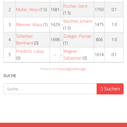
Fischer, Gerd
2
Müller, Aloys
(1.5)
1681
-
1793
0:1
(1.5)
Wachtel, Johann
3
Meisner, Klaus
(1)
1429
-
1475
1:0
(1.5)
Scherber,
Zuleger, Florian
4
1698
-
806
1:0
Bernhard
(0)
(1)
Friedrich, Lukas
Wagner,
5
-
-
1614
0:1
(0)
Sebastian
(0)
Powered by
ChessLeagueManager
SUCHE
Suchen
Suchen