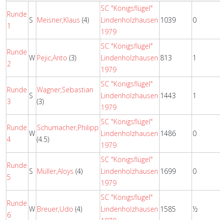
SC "Königsflügel"
Runde
S
Meisner,Klaus
(4)
Lindenholzhausen
1039
0
1
1979
SC "Königsflügel"
Runde
W
Pejic,Anto
(3)
Lindenholzhausen
813
1
2
1979
SC "Königsflügel"
Runde
Wagner,Sebastian
S
Lindenholzhausen
1443
1
3
(3)
1979
SC "Königsflügel"
Runde
Schumacher,Philipp
W
Lindenholzhausen
1486
0
4
(4.5)
1979
SC "Königsflügel"
Runde
S
Müller,Aloys
(4)
Lindenholzhausen
1699
0
5
1979
SC "Königsflügel"
Runde
W
Breuer,Udo
(4)
Lindenholzhausen
1585
½
6