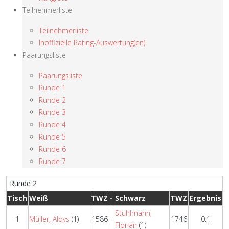
Teilnehmerliste
Teilnehmerliste
Inoffizielle Rating-Auswertung(en)
Paarungsliste
Paarungsliste
Runde 1
Runde 2
Runde 3
Runde 4
Runde 5
Runde 6
Runde 7
Runde 2
Tisch
Weiß
TWZ
-
Schwarz
TWZ
Ergebnis
Stuhlmann,
1
Müller, Aloys
(1)
1586
-
1746
0:1
Florian
(1)