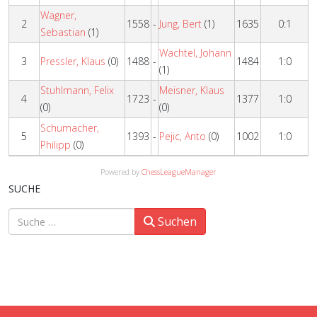
Wagner,
2
1558
-
Jung, Bert
(1)
1635
0:1
Sebastian
(1)
Wachtel, Johann
3
Pressler, Klaus
(0)
1488
-
1484
1:0
(1)
Stuhlmann, Felix
Meisner, Klaus
4
1723
-
1377
1:0
(0)
(0)
Schumacher,
5
1393
-
Pejic, Anto
(0)
1002
1:0
Philipp
(0)
Powered by
ChessLeagueManager
SUCHE
Suchen
Suchen