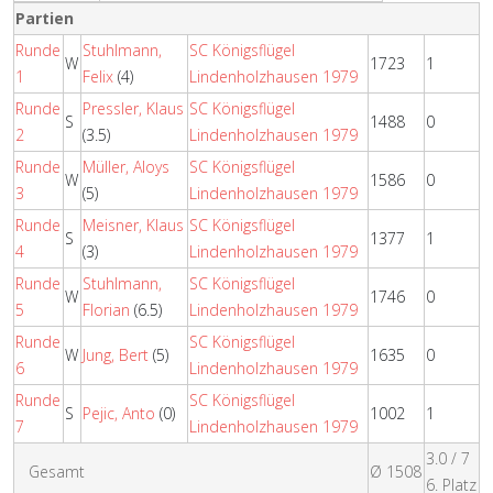
Partien
Runde
Stuhlmann,
SC Königsflügel
W
1723
1
1
Felix
(4)
Lindenholzhausen 1979
Runde
Pressler, Klaus
SC Königsflügel
S
1488
0
2
(3.5)
Lindenholzhausen 1979
Runde
Müller, Aloys
SC Königsflügel
W
1586
0
3
(5)
Lindenholzhausen 1979
Runde
Meisner, Klaus
SC Königsflügel
S
1377
1
4
(3)
Lindenholzhausen 1979
Runde
Stuhlmann,
SC Königsflügel
W
1746
0
5
Florian
(6.5)
Lindenholzhausen 1979
Runde
SC Königsflügel
W
Jung, Bert
(5)
1635
0
6
Lindenholzhausen 1979
Runde
SC Königsflügel
S
Pejic, Anto
(0)
1002
1
7
Lindenholzhausen 1979
3.0 / 7
Gesamt
Ø 1508
6. Platz