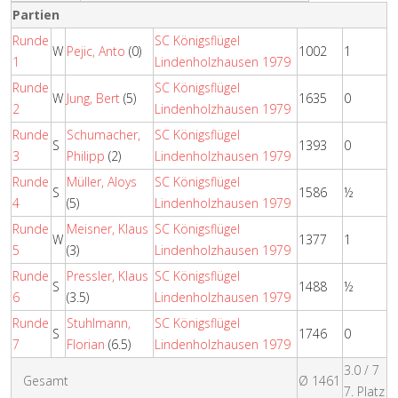
Partien
Runde
SC Königsflügel
W
Pejic, Anto
(0)
1002
1
1
Lindenholzhausen 1979
Runde
SC Königsflügel
W
Jung, Bert
(5)
1635
0
2
Lindenholzhausen 1979
Runde
Schumacher,
SC Königsflügel
S
1393
0
3
Philipp
(2)
Lindenholzhausen 1979
Runde
Müller, Aloys
SC Königsflügel
S
1586
½
4
(5)
Lindenholzhausen 1979
Runde
Meisner, Klaus
SC Königsflügel
W
1377
1
5
(3)
Lindenholzhausen 1979
Runde
Pressler, Klaus
SC Königsflügel
S
1488
½
6
(3.5)
Lindenholzhausen 1979
Runde
Stuhlmann,
SC Königsflügel
S
1746
0
7
Florian
(6.5)
Lindenholzhausen 1979
3.0 / 7
Gesamt
Ø 1461
7. Platz