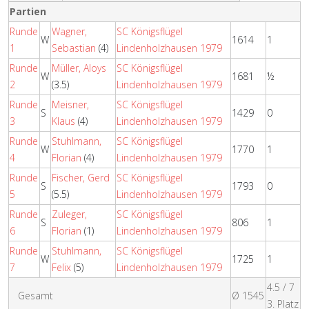
Partien
Runde
Wagner,
SC Königsflügel
W
1614
1
1
Sebastian
(4)
Lindenholzhausen 1979
Runde
Müller, Aloys
SC Königsflügel
W
1681
½
2
(3.5)
Lindenholzhausen 1979
Runde
Meisner,
SC Königsflügel
S
1429
0
3
Klaus
(4)
Lindenholzhausen 1979
Runde
Stuhlmann,
SC Königsflügel
W
1770
1
4
Florian
(4)
Lindenholzhausen 1979
Runde
Fischer, Gerd
SC Königsflügel
S
1793
0
5
(5.5)
Lindenholzhausen 1979
Runde
Zuleger,
SC Königsflügel
S
806
1
6
Florian
(1)
Lindenholzhausen 1979
Runde
Stuhlmann,
SC Königsflügel
W
1725
1
7
Felix
(5)
Lindenholzhausen 1979
4.5 / 7
Gesamt
Ø 1545
3. Platz