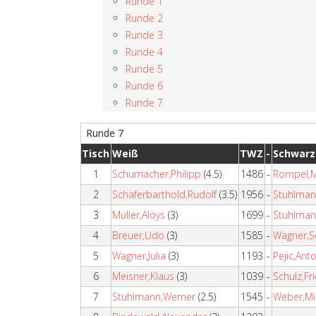
Runde 1
Runde 2
Runde 3
Runde 4
Runde 5
Runde 6
Runde 7
Runde 7
Tisch
Weiß
TWZ
-
Schwarz
1
Schumacher,Philipp
(4.5)
1486
-
Rompel,M
2
Schäferbarthold,Rudolf
(3.5)
1956
-
Stuhlmann
3
Müller,Aloys
(3)
1699
-
Stuhlman
4
Breuer,Udo
(3)
1585
-
Wagner,S
5
Wagner,Julia
(3)
1193
-
Pejic,Ant
6
Meisner,Klaus
(3)
1039
-
Schulz,Fr
7
Stuhlmann,Werner
(2.5)
1545
-
Weber,Mi