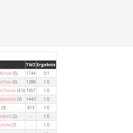
TWZ
Ergebnis
ichael
(5)
1744
0:1
,Felix
(5)
1386
1:0
n,Florian
(4.5)
1657
1:0
ebastian
(3)
1443
1:0
o
(3)
813
1:0
iedrich
(2)
-
1:0
chelle
(1)
-
1:0