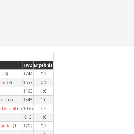
TWZ
Ergebnis
el
(3)
1744
0:1
rian
(3)
1657
0:1
)
1193
1:0
rner
(2)
1545
1:0
ld,Rudolf
(2)
1956
½:½
813
1:0
xander
(1)
1202
0:1