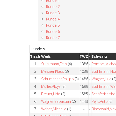
Runde 1
Runde 2
Runde 3
Runde 4
Runde 5
Runde 6
Runde 7
Runde 5
Tisch
Weiß
TWZ
-
Schwarz
1
Stuhlmann,Felix
(4)
1386
-
Rompel,Micha
2
Meisner,Klaus
(3)
1039
-
Stuhlmann,Flo
3
Schumacher,Philipp
(3)
1486
-
Wagner,Julia
(2
4
Müller,Aloys
(2)
1699
-
Stuhlmann,We
5
Breuer,Udo
(2)
1585
-
Schäferbartho
6
Wagner,Sebastian
(2)
1443
-
Pejic,Anto
(2)
7
Weber,Michelle
(1)
-
-
Bindewald,Ale